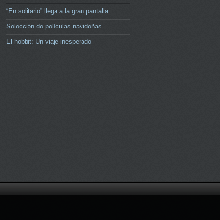
“En solitario” llega a la gran pantalla
Selección de películas navideñas
El hobbit: Un viaje inesperado