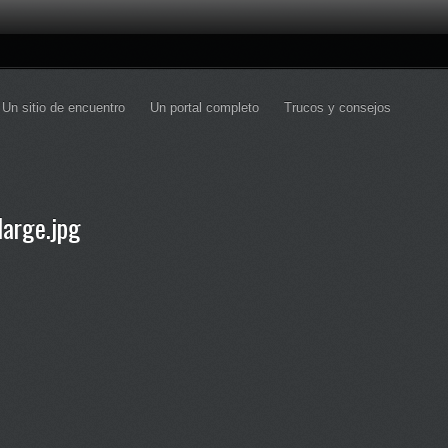
Un sitio de encuentro
Un portal completo
Trucos y consejos
arge.jpg